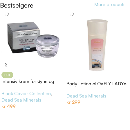
Bestselgere
More products
HOT
Intensiv krem for øyne og
Body Lotion «LOVELY LADY»
hals, Black Caviar Collection
Black Caviar Collection
,
Dead Sea Minerals
Dead Sea Minerals
kr
299
kr
499
Legg I Handlekurv
Legg I Handlekurv