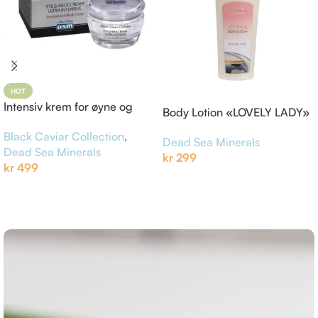
HOT
Intensiv krem for øyne og
Body Lotion «LOVELY LADY»
hals, Black Caviar Collection
Black Caviar Collection
,
Dead Sea Minerals
Dead Sea Minerals
kr
299
kr
499
Legg I Handlekurv
Legg I Handlekurv