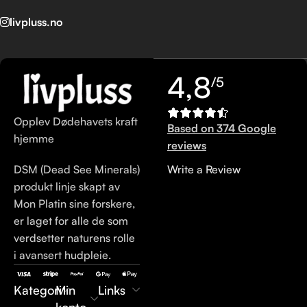
livpluss.no
4,8
/5
Opplev Dødehavets kraft
Based on 374 Google
hjemme
reviews
DSM (Dead See Minerals)
Write a Review
produkt linje skapt av
Mon Platin sine forskere,
er laget for alle de som
verdsetter naturens rolle
i avansert hudpleie.
Kategori
Min
Links