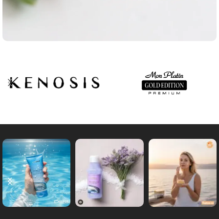
Cotton Soft Sun Stick
Protective moisturizing flow for lips
and cheeks with a matting effect
Shop now