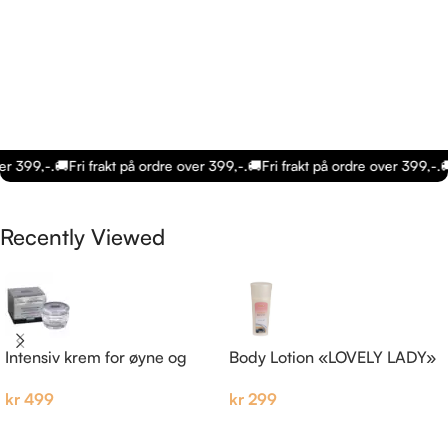
r 399,-.
🚚
Fri frakt på ordre over 399,-.
🚚
Fri frakt på ordre over 399,-.
🚚
Recently Viewed
Intensiv krem for øyne og
Body Lotion «LOVELY LADY»
hals, Black Caviar Collection
kr
299
kr
499