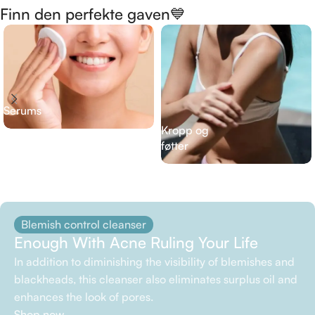
Finn den perfekte gaven💙
Serums
Kropp og
føtter
Blemish control cleanser
Enough With Acne Ruling Your Life
In addition to diminishing the visibility of blemishes and
blackheads, this cleanser also eliminates surplus oil and
enhances the look of pores.
Shop now