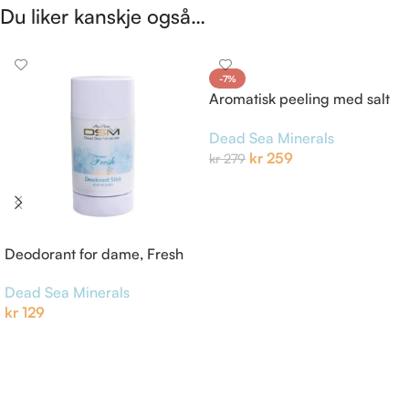
Du liker kanskje også…
-7%
Aromatisk peeling med salt
og lavendel
Dead Sea Minerals
kr
259
kr
279
Legg I Handlekurv
Deodorant for dame, Fresh
Dead Sea Minerals
kr
129
Legg I Handlekurv