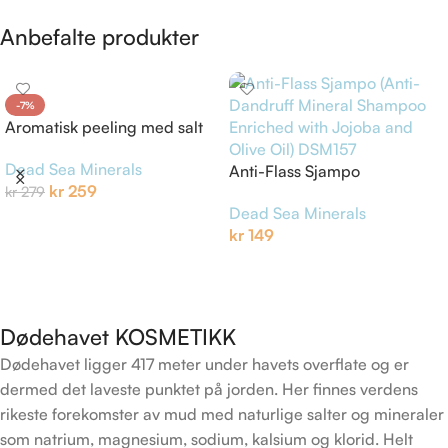
Anbefalte produkter
-7%
Aromatisk peeling med salt
og lavendel
Dead Sea Minerals
Anti-Flass Sjampo
kr
259
kr
279
Dead Sea Minerals
Legg I Handlekurv
kr
149
Legg I Handlekurv
Dødehavet KOSMETIKK
Dødehavet ligger 417 meter under havets overflate og er
dermed det laveste punktet på jorden. Her finnes verdens
rikeste forekomster av mud med naturlige salter og mineraler
som natrium, magnesium, sodium, kalsium og klorid. Helt