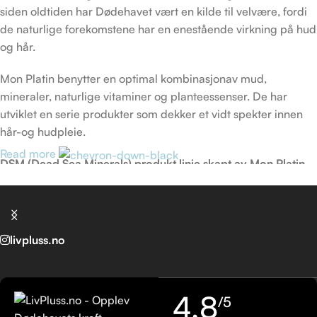
siden oldtiden har Dødehavet vært en kilde til velvære, fordi
de naturlige forekomstene har en enestående virkning på hud
og hår.
Mon Platin benytter en optimal kombinasjonav mud,
mineraler, naturlige vitaminer og planteessenser. De har
utviklet en serie produkter som dekker et vidt spekter innen
hår-og hudpleie.
Read more
DSM (Dead Sea Minerals) produkt linje skapt av Mon Platin
sine forskere, er laget for alle de som verdsetter naturens
rolle i avansert hudpleie.
livpluss.no
4,8
/5