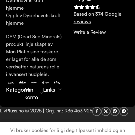
Based on 374 Google
Opplev Dødehavets kraft
reviews
hjemme
Write a Review
DSM (Dead See Minerals)
produkt linje skapt av
Mon Platin sine forskere,
er laget for alle de som
verdsetter naturens rolle
i avansert hudpleie.
Kategori
Min
Links
konto
LivPluss.no © 2025 | Org. nr.: 935 453 925
Vi bruker cookies for å gi deg tilpasset innhold og en
Shop
Cart
My account