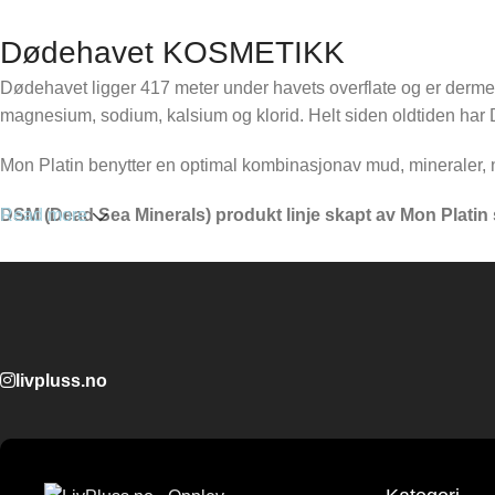
Dødehavet KOSMETIKK
Dødehavet ligger 417 meter under havets overflate og er dermed
magnesium, sodium, kalsium og klorid. Helt siden oldtiden har D
Mon Platin benytter en optimal kombinasjonav mud, mineraler, na
DSM (Dead Sea Minerals) produkt linje skapt av Mon Platin si
Read more
livpluss.no