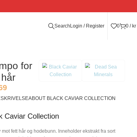
Search
Login / Register
0
0
/
kr
mpo for
t hår
69
ESKRIVELSE
ABOUT BLACK CAVIAR COLLECTION
k Caviar Collection
v mot fett hår og hodebunn. Inneholder ekstrakt fra sort