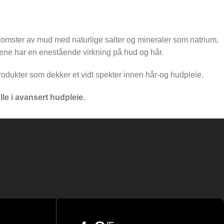
komster av mud med naturlige salter og mineraler som natrium,
tene har en enestående virkning på hud og hår.
rodukter som dekker et vidt spekter innen hår-og hudpleie.
le i avansert hudpleie.