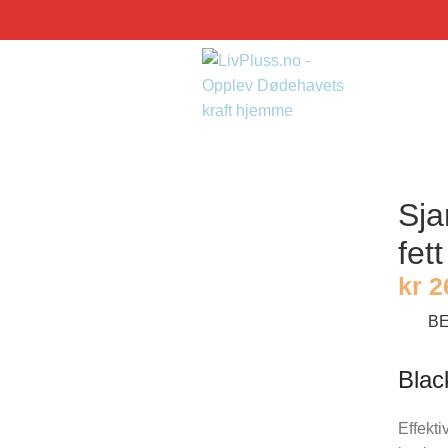
Sja
fet
kr
2
B
Blac
Effekti