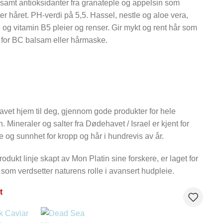
 samt antioksidanter fra granateple og appelsin som
er håret. PH-verdi på 5,5. Hassel, nestle og aloe vera,
 og vitamin B5 pleier og renser. Gir mykt og rent hår som
t for BC balsam eller hårmaske.
vet hjem til deg, gjennom gode produkter for hele
n. Mineraler og salter fra Dødehavet / Israel er kjent for
 og sunnhet for kropp og hår i hundrevis av år.
dukt linje skapt av Mon Platin sine forskere, er laget for
 som verdsetter naturens rolle i avansert hudpleie.
t