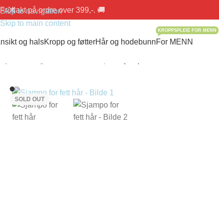
Fri frakt på ordre over 399,-. 🚚
Skip to navigation
Skip to main content
KROPPSPLEIE FOR MENN
nsikt og hals
Kropp og føtter
Hår og hodebunn
For MENN
Hjem
/
Hår og hodebunn
/
Shampoo
/
Sjampo for fett hår
SOLD OUT