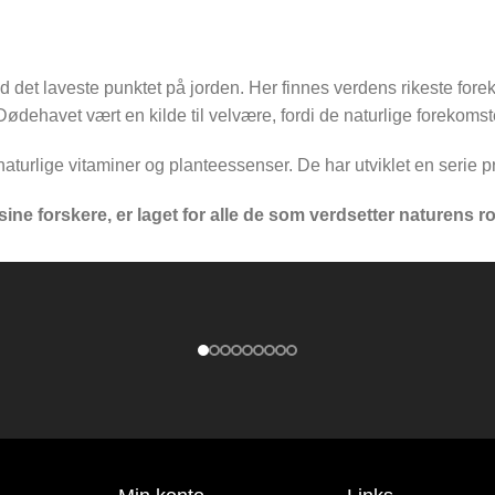
 det laveste punktet på jorden. Her finnes verdens rikeste fore
ødehavet vært en kilde til velvære, fordi de naturlige forekoms
turlige vitaminer og planteessenser. De har utviklet en serie p
ne forskere, er laget for alle de som verdsetter naturens rol