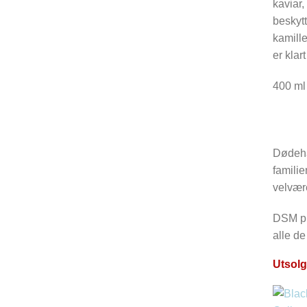
kaviar,
beskytt
kamille
er klar
400 ml
Dødeha
familie
velvære
DSM pro
alle de
Utsolg