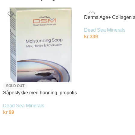
Derma Age+ Collagen a
krem SPF-15
Dead Sea Minerals
kr
339
SOLD OUT
Såpestykke med honning, propolis
og bidronninggele
Dead Sea Minerals
kr
99