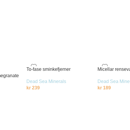
To-fase sminkefjerner
Micellar rense
egranate
Dead Sea Minerals
Dead Sea Mine
kr
239
kr
189