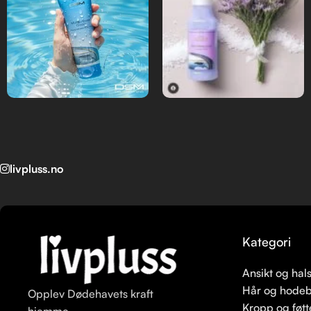
livpluss.no
Kategori
Ansikt og hal
Hår og hode
Opplev Dødehavets kraft
Kropp og føtt
hjemme