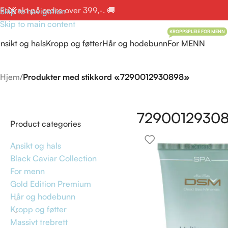
Fri frakt på ordre over 399,-. 🚚
Skip to navigation
Skip to main content
KROPPSPLEIE FOR MENN
nsikt og hals
Kropp og føtter
Hår og hodebunn
For MENN
Hjem
/
Produkter med stikkord «7290012930898»
7290012930
Product categories
Ansikt og hals
Black Caviar Collection
For menn
Gold Edition Premium
Hår og hodebunn
Kropp og føtter
Massivt trebrett