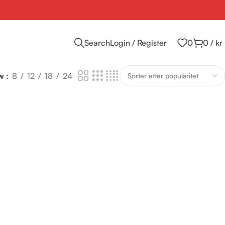
Search
Login / Register
0
0
/
kr
ow
8
12
18
24