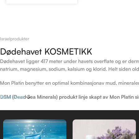
Israelprodukter
Dødehavet KOSMETIKK
Dødehavet ligger 417 meter under havets overflate og er derm
natrium, magnesium, sodium, kalsium og klorid. Helt siden old
Mon Platin benytter en optimal kombinasjonav mud, mineraler, 
DSM (Dead Sea Minerals) produkt linje skapt av Mon Platin sine
Read more