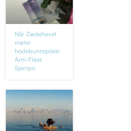
Når Dødehavet
møter
hodebunnspleie:
Anti-Flass
Sjampo