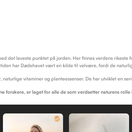
ed det laveste punktet på jorden. Her finnes verdens rikeste
tiden har Dødehavet vært en kilde til velvære, fordi de natur
naturlige vitaminer og planteessenser. De har utviklet en ser
 forskere, er laget for alle de som verdsetter naturens rolle 