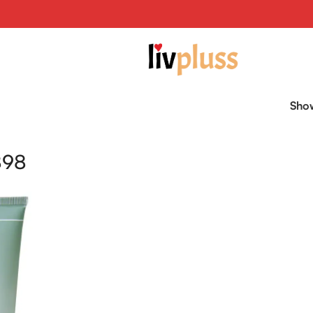
Sh
898