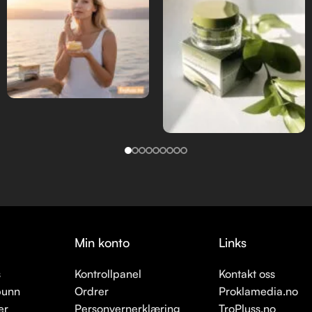
Min konto
Links
s
Kontrollpanel
Kontakt oss
bunn
Ordrer
Proklamedia.no
er
Personvernerklæring
TroPluss.no