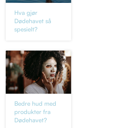
Hva gjør
Dødehavet så
spesielt?
Bedre hud med
produkter fra
Dødehavet?