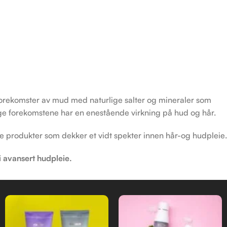
 forekomster av mud med naturlige salter og mineraler som
lige forekomstene har en enestående virkning på hud og hår.
ie produkter som dekker et vidt spekter innen hår-og hudpleie.
i avansert hudpleie.