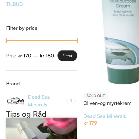
TILBUD
Filter by price
Pris:
kr 170
—
kr 180
Filtrer
Brand
SOLD OUT
Dead Sea
1
Oliven-og myrtekrem
Minerals
Tips og Råd
Dead Sea Minerals
kr
179