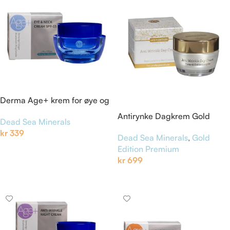
Derma Age+ krem for øye og
hals SPF-15
Antirynke Dagkrem Gold
Dead Sea Minerals
Edition
kr
339
Dead Sea Minerals
,
Gold
Legg I Handlekurv
Edition Premium
kr
699
Legg I Handlekurv