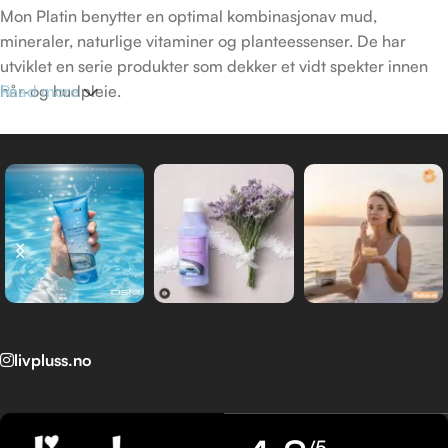
Mon Platin benytter en optimal kombinasjonav mud,
mineraler, naturlige vitaminer og planteessenser. De har
utviklet en serie produkter som dekker et vidt spekter innen
hår-og hudpleie.
Read more
DSM (Dead Sea Minerals) produkt linje skapt av Mon Platin
sine forskere, er laget for alle de som verdsetter naturens
rolle i avansert hudpleie.
livpluss.no
/5