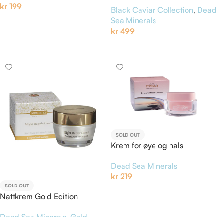
kr
199
Black Caviar Collection
,
Dead
Sea Minerals
Legg I Handlekurv
kr
499
Legg I Handlekurv
SOLD OUT
Krem for øye og hals
Dead Sea Minerals
kr
219
SOLD OUT
Les Mer
Nattkrem Gold Edition
Dead Sea Minerals
,
Gold