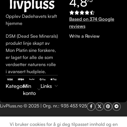
4,8
Opplev Dødehavets kraft
Based on 374 Google
hjemme
reviews
DSM (Dead See Minerals)
Write a Review
produkt linje skapt av
Mon Platin sine forskere,
er laget for alle de som
verdsetter naturens rolle
i avansert hudpleie.
Kategori
Min
Links
konto
LivPluss.no © 2025 | Org. nr.: 935 453 925
Vi bruker cookies for å gi deg tilpasset innhold og en