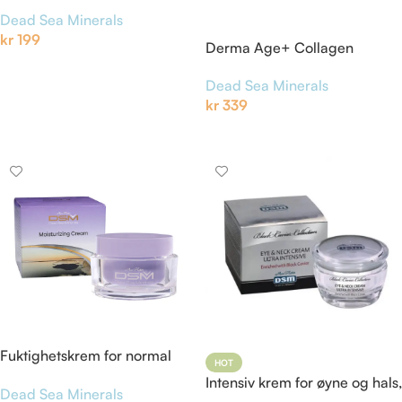
Dead Sea Minerals
kr
199
Derma Age+ Collagen
dagkrem SPF-15
Legg I Handlekurv
Dead Sea Minerals
kr
339
Legg I Handlekurv
Fuktighetskrem for normal
HOT
hud
Intensiv krem for øyne og hals,
Dead Sea Minerals
Black Caviar Collection