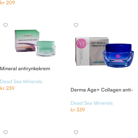
kr
209
Legg I Handlekurv
Mineral antirynkekrem
Dead Sea Minerals
kr
239
Derma Age+ Collagen anti-
rynke krem SPF-15
Legg I Handlekurv
Dead Sea Minerals
kr
339
Legg I Handlekurv