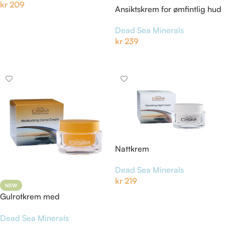
kr
209
Ansiktskrem for ømfintlig hud
Legg I Handlekurv
med kokosmelk, honning og
Dead Sea Minerals
propolis
kr
239
Legg I Handlekurv
Nattkrem
Dead Sea Minerals
kr
219
NEW
Legg I Handlekurv
Gulrotkrem med
Dødehavsmineraler
Dead Sea Minerals