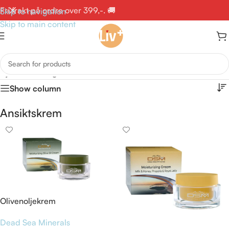
Fri frakt på ordre over 399,-. 🚚
Skip to navigation
Skip to main content
Hjem
/
Ansikt og hals
/
Ansiktskrem
Show column
Ansiktskrem
Olivenoljekrem
Dead Sea Minerals