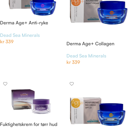
Derma Age+ Anti-ryke
Nattkrem
Dead Sea Minerals
kr
339
Derma Age+ Collagen
nattkrem
Legg I Handlekurv
Dead Sea Minerals
kr
339
Legg I Handlekurv
Fuktighetskrem for tørr hud