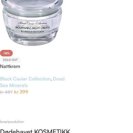
-18%
SOLD OUT
Nattkrem
Black Caviar Collection
,
Dead
Sea Minerals
kr
399
kr
489
Les Mer
Israelprodukter
Dødehavet KOSMETIKK