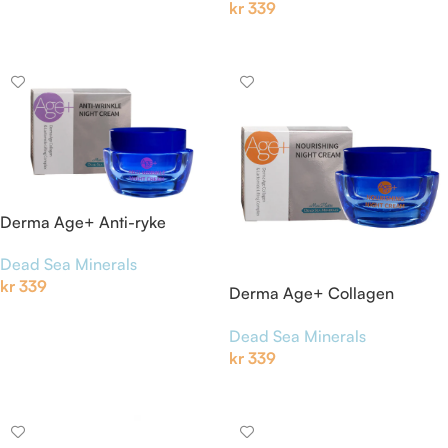
kr
339
Legg I Handlekurv
Derma Age+ Anti-ryke
Nattkrem
Dead Sea Minerals
kr
339
Derma Age+ Collagen
nattkrem
Legg I Handlekurv
Dead Sea Minerals
kr
339
Legg I Handlekurv