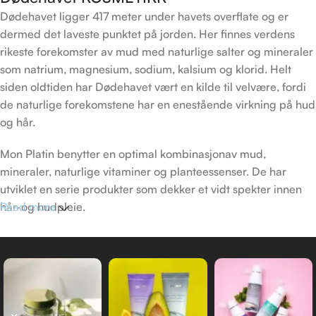
Dødehavet ligger 417 meter under havets overflate og er
dermed det laveste punktet på jorden. Her finnes verdens
rikeste forekomster av mud med naturlige salter og mineraler
som natrium, magnesium, sodium, kalsium og klorid. Helt
siden oldtiden har Dødehavet vært en kilde til velvære, fordi
de naturlige forekomstene har en enestående virkning på hud
og hår.
Mon Platin benytter en optimal kombinasjonav mud,
mineraler, naturlige vitaminer og planteessenser. De har
utviklet en serie produkter som dekker et vidt spekter innen
hår-og hudpleie.
Read more
DSM (Dead Sea Minerals) produkt linje skapt av Mon Platin
sine forskere, er laget for alle de som verdsetter naturens
rolle i avansert hudpleie.