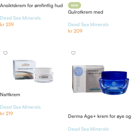
Ansiktskrem for ømfintlig hud
NEW
med kokosmelk, honning og
Gulrotkrem med
Dead Sea Minerals
propolis
Dødehavsmineraler
kr
239
Dead Sea Minerals
kr
209
Legg I Handlekurv
Legg I Handlekurv
Nattkrem
Dead Sea Minerals
kr
219
Derma Age+ krem for øye og
Legg I Handlekurv
hals SPF-15
Dead Sea Minerals