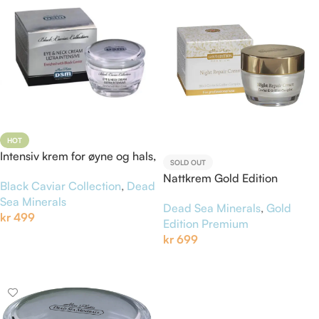
HOT
Intensiv krem for øyne og hals,
SOLD OUT
Black Caviar Collection
Nattkrem Gold Edition
Black Caviar Collection
,
Dead
Sea Minerals
Dead Sea Minerals
,
Gold
kr
499
Edition Premium
kr
699
Legg I Handlekurv
Les Mer