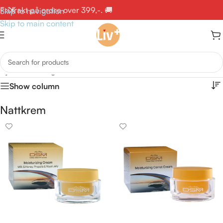
Fri frakt på ordre over 399,-. 🚚
Skip to navigation
Skip to main content
Hjem
/
Ansikt og hals
/
Nattkrem
Show column
Nattkrem