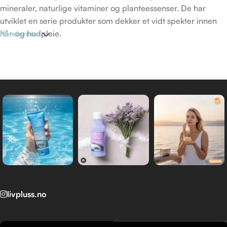
mineraler, naturlige vitaminer og planteessenser. De har
utviklet en serie produkter som dekker et vidt spekter innen
hår-og hudpleie.
Read more
DSM (Dead Sea Minerals) produkt linje skapt av Mon Platin
sine forskere, er laget for alle de som verdsetter naturens
rolle i avansert hudpleie.
livpluss.no