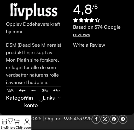
4,8
/5
Opplev Dødehavets kraft
Based on 374 Google
hjemme
reviews
DSM (Dead See Minerals)
Write a Review
produkt linje skapt av
Mon Platin sine forskere,
er laget for alle de som
verdsetter naturens rolle
i avansert hudpleie.
Kategori
Min
Links
konto
LivPluss.no © 2025 | Org. nr.: 935 453 925
Shop
Filters
Cart
My account