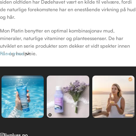
siden oldtiden har Dødehavet vært en kilde til velvære, fordi
de naturlige forekomstene har en enestående virkning på hud
og hår.
Mon Platin benytter en optimal kombinasjonav mud,
mineraler, naturlige vitaminer og planteessenser. De har
utviklet en serie produkter som dekker et vidt spekter innen
hår-og hudpleie.
Read more
DSM (Dead Sea Minerals) produkt linje skapt av Mon Platin
sine forskere, er laget for alle de som verdsetter naturens
rolle i avansert hudpleie.
livpluss.no