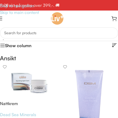
Fri frakt på ordre over 399,-. 🚚
Skip to navigation
Skip to main content
Hjem
/
Produkter med stikkord «Ansikt»
Show column
Ansikt
Nattkrem
Dead Sea Minerals