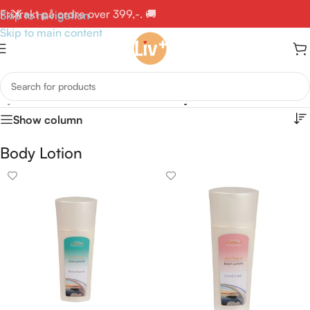
Fri frakt på ordre over 399,-. 🚚
Skip to navigation
Skip to main content
Hjem
/
Produkter med stikkord «Body Lotion»
Show column
Body Lotion