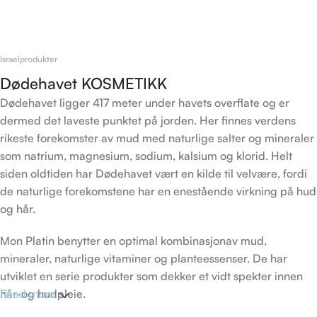
Legg I Handlekurv
Israelprodukter
Dødehavet KOSMETIKK
Dødehavet ligger 417 meter under havets overflate og er
dermed det laveste punktet på jorden. Her finnes verdens
rikeste forekomster av mud med naturlige salter og mineraler
som natrium, magnesium, sodium, kalsium og klorid. Helt
siden oldtiden har Dødehavet vært en kilde til velvære, fordi
de naturlige forekomstene har en enestående virkning på hud
og hår.
Mon Platin benytter en optimal kombinasjonav mud,
mineraler, naturlige vitaminer og planteessenser. De har
utviklet en serie produkter som dekker et vidt spekter innen
hår-og hudpleie.
Read more