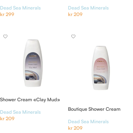
«Shining Star»
Dead Sea Minerals
Dead Sea Minerals
kr
299
kr
209
Legg I Handlekurv
Legg I Handlekurv
Shower Cream «Clay Mud»
Boutique Shower Cream
Dead Sea Minerals
«Lovely Lady»
kr
209
Dead Sea Minerals
Legg I Handlekurv
kr
209