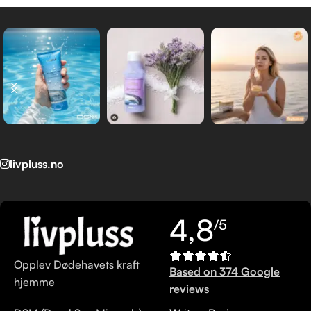
DSM (Dead Sea Minerals) produkt linje skapt av Mon Platin
sine forskere, er laget for alle de som verdsetter naturens
rolle i avansert hudpleie.
livpluss.no
4,8
/5
Opplev Dødehavets kraft
Based on 374 Google
hjemme
reviews