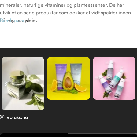
mineraler, naturlige vitaminer og planteessenser. De har
utviklet en serie produkter som dekker et vidt spekter innen
hår-og hudpleie.
Read more
DSM (Dead Sea Minerals) produkt linje skapt av Mon Platin
sine forskere, er laget for alle de som verdsetter naturens
rolle i avansert hudpleie.
livpluss.no