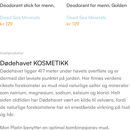
Deodorant stick for menn,
Deodorant for menn, Golden
Dead Sea Minerals
Splash
Dead Sea Minerals
Dead Sea Minerals
kr
129
kr
129
Legg I Handlekurv
Legg I Handlekurv
Israelprodukter
Dødehavet KOSMETIKK
Dødehavet ligger 417 meter under havets overflate og er
dermed det laveste punktet på jorden. Her finnes verdens
rikeste forekomster av mud med naturlige salter og mineraler
som natrium, magnesium, sodium, kalsium og klorid. Helt
siden oldtiden har Dødehavet vært en kilde til velvære, fordi
de naturlige forekomstene har en enestående virkning på hud
og hår.
Mon Platin benytter en optimal kombinasjonav mud,