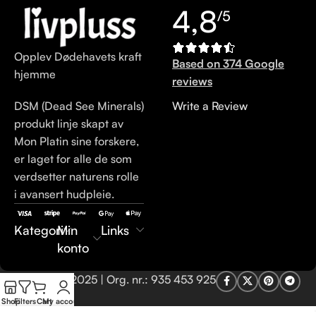
4,8
/5
Opplev Dødehavets kraft
Based on 374 Google
hjemme
reviews
DSM (Dead See Minerals)
Write a Review
produkt linje skapt av
Mon Platin sine forskere,
er laget for alle de som
verdsetter naturens rolle
i avansert hudpleie.
Kategori
Min
Links
konto
LivPluss.no © 2025 | Org. nr.: 935 453 925
Shop
Filters
Cart
My account