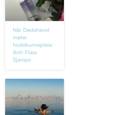
Når Dødehavet
møter
hodebunnspleie:
Anti-Flass
Sjampo