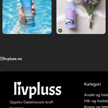
livpluss.no
Kategori
Ansikt og hal
Hår og hode
Opplev Dødehavets kraft
Kropp og føtt
hjemme