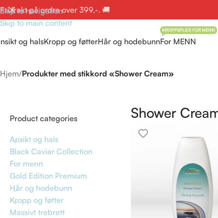
Fri frakt på ordre over 399,-. 🚚
Skip to navigation
Skip to main content
KROPPSPLEIE FOR MENN
nsikt og hals
Kropp og føtter
Hår og hodebunn
For MENN
Hjem
/
Produkter med stikkord «Shower Cream»
Shower Crea
Product categories
Ansikt og hals
Black Caviar Collection
For menn
Gold Edition Premium
Hår og hodebunn
Kropp og føtter
Massivt trebrett