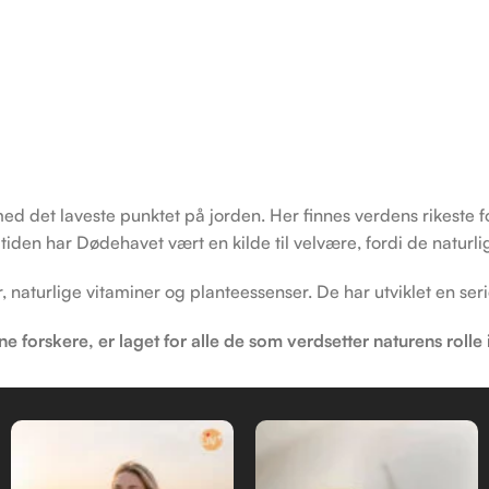
ed det laveste punktet på jorden. Her finnes verdens rikeste
tiden har Dødehavet vært en kilde til velvære, fordi de natur
naturlige vitaminer og planteessenser. De har utviklet en ser
 forskere, er laget for alle de som verdsetter naturens rolle 