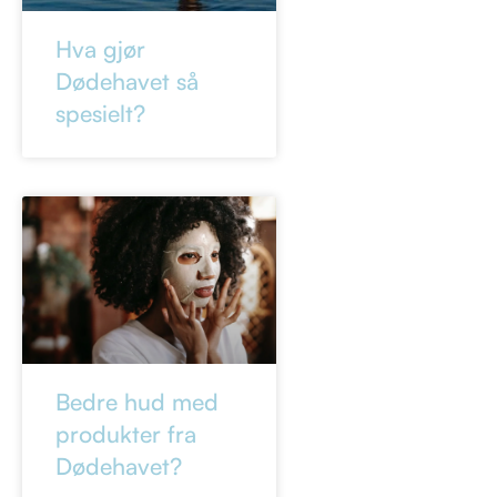
Hva gjør
Dødehavet så
spesielt?
Bedre hud med
produkter fra
Dødehavet?