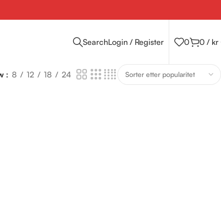
Search
Login / Register
0
0
/
kr
ow
8
12
18
24