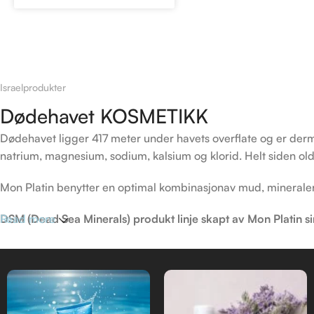
Israelprodukter
Dødehavet KOSMETIKK
Dødehavet ligger 417 meter under havets overflate og er derm
natrium, magnesium, sodium, kalsium og klorid. Helt siden old
Mon Platin benytter en optimal kombinasjonav mud, mineraler, 
DSM (Dead Sea Minerals) produkt linje skapt av Mon Platin sine
Read more