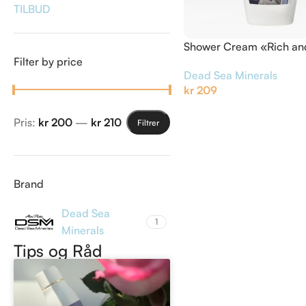
TILBUD
Shower Cream «Rich an
Famous»
Filter by price
Dead Sea Minerals
kr
209
Pris:
kr 200
—
kr 210
Filtrer
Brand
Dead Sea
1
Minerals
Tips og Råd