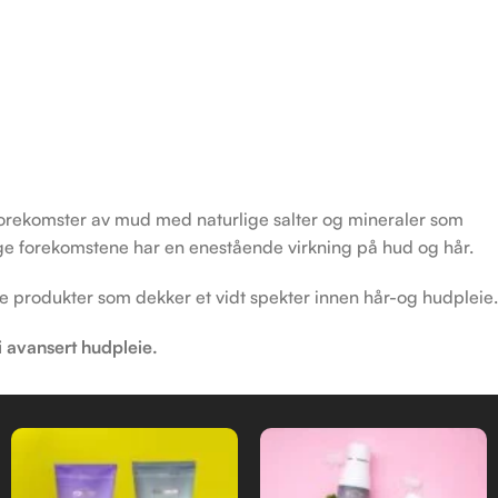
 forekomster av mud med naturlige salter og mineraler som
lige forekomstene har en enestående virkning på hud og hår.
ie produkter som dekker et vidt spekter innen hår-og hudpleie.
i avansert hudpleie.