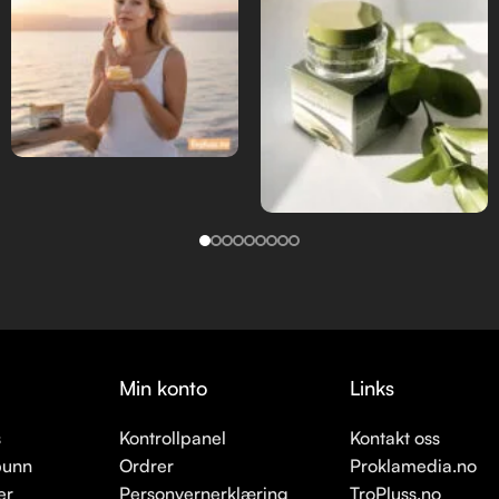
Min konto
Links
s
Kontrollpanel
Kontakt oss
bunn
Ordrer
Proklamedia.no
er
Personvernerklæring
TroPluss.no