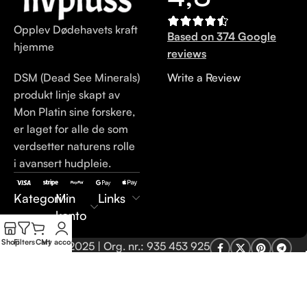
Opplev Dødehavets kraft
Based on 374 Google
hjemme
reviews
DSM (Dead See Minerals)
Write a Review
produkt linje skapt av
Mon Platin sine forskere,
er laget for alle de som
verdsetter naturens rolle
i avansert hudpleie.
Kategori
Min
Links
konto
Shop
Filters
Cart
My account
LivPluss.no © 2025 | Org. nr.: 935 453 925
Vi bruker cookies for å gi deg tilpasset innhold og en