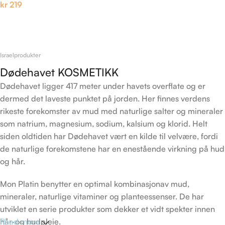
kr
219
Legg I Handlekurv
Israelprodukter
Dødehavet KOSMETIKK
Dødehavet ligger 417 meter under havets overflate og er
dermed det laveste punktet på jorden. Her finnes verdens
rikeste forekomster av mud med naturlige salter og mineraler
som natrium, magnesium, sodium, kalsium og klorid. Helt
siden oldtiden har Dødehavet vært en kilde til velvære, fordi
de naturlige forekomstene har en enestående virkning på hud
og hår.
Mon Platin benytter en optimal kombinasjonav mud,
mineraler, naturlige vitaminer og planteessenser. De har
utviklet en serie produkter som dekker et vidt spekter innen
hår-og hudpleie.
Read more