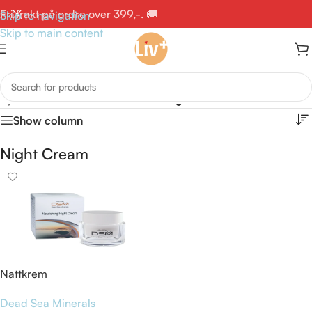
Fri frakt på ordre over 399,-. 🚚
Skip to navigation
Skip to main content
Hjem
/
Produkter med stikkord «Night Cream»
Show column
Night Cream
Nattkrem
Dead Sea Minerals