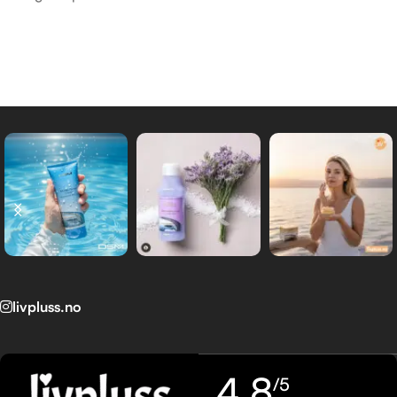
DSM (Dead Sea Minerals) produkt linje skapt av Mon Platin
sine forskere, er laget for alle de som verdsetter naturens
rolle i avansert hudpleie.
livpluss.no
4,8
/5